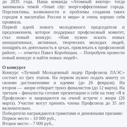
до 2035 года. Наша команда «Атомный вектор» тогда
занималась темой «Smart сity: энергоэффективные города.
Перспективы, возможности и проблемы создания таких
городов в масштабах России и мира» и очень хорошо себя
проявила.
Первой идеей нового молодежного председателя и
предложением, которое поддержал профсоюзный комитет,
стал новый конкурс. «Нам нужно искать новых
инициативных, активных, творческих молодых людей,
поощрять их деятельность в цехах, привлекать к профсоюзной
работе, — отметил Павел Коробицын. – Попробуем провести
новый конкурс и найти новых людей».
О конкурсе
Конкурс «Лучший Молодежный лидер Профсоюза ЛАЭС»
состоит из трех этапов. На первом нужно подать анкету со
своими достижениями и идеями (до 26 февраля). На
втором — жюри отбирает троих финалистов (до 12 марта). На
третьем – финалисты готовят презентацию о себе на тему «Я в
Профсоюзе» и защищаются на очной встрече с жюри (26
марта). Участие могут принять члены Профсоюза до 35 лет
включительно.
Победители награждаются грамотами и денежными призами:
Первое место – 10 000 руб.,
Второе место – 7 000 руб.,