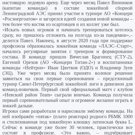
настоящую ледовую арену. Еще через месяц Павел Винников
(капитан команды) в составе хоккейной сборной
Ленинградской АЭС принял участие в турнире АО «Концерн
«Росэнергоатом» и загорелся идеей создания новой команды –
тем более что костяк из осартовцев и их коллег уже был.
«Искать новых игроков и начинать тренироваться хотелось
сразу, но пришлось отложить на полгода из-за пандемии»,–
делится Павел. Наконец, в августе 2020 года при поддержке
профсоюза образовалась хоккейная команда «ЛАЭС–Старт»,
начались регулярные занятия с тренером и формирование
состава. В команду пришли Вячеслав Брагинец (СТУ‑2),
Евгений Орехов (АО «Концерн Титан‑2») и воспитанники
команды «Нейтрон» Иван Цветков (ОДО) и Владимир Зуев
(ЭЦ). Уже через месяц было принято волевое решение
заявиться на свои первые соревнования – предсезонный
турнир Санкт-Петербургской хоккейной лиги в дивизион для
команд-новичков. Первый свой официальный матч с клубом
«Невский район Team» сыграли вничью. Команда получила
первый соревновательный опыт и огромное желание играть в
хоккей дальше.
Игроки сами разработали и нарисовали эмблему команды. На
ней изображён «пятак» (плато реактора) родного РБМК 1000
и стилизованная под хоккейную клюшку латинская буква L.
Сейчас в команде уже более 30 человек, практически все
состоят в профсоюзе. «Это важно, – подчёркивает