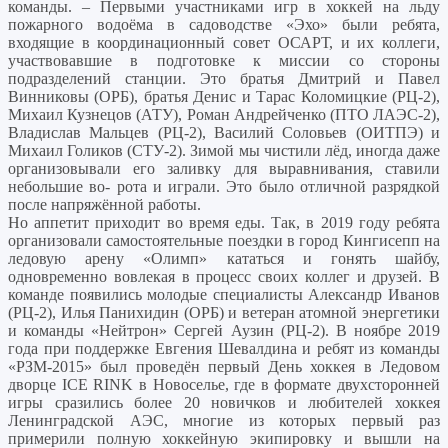
команды. – Первыми участниками игр в хоккей на льду
пожарного водоёма в садоводстве «Эхо» были ребята,
входящие в координационный совет ОСАРТ, и их коллеги,
участвовавшие в подготовке к миссии со стороны
подразделений станции. Это братья Дмитрий и Павел
Винниковы (ОРБ), братья Денис и Тарас Коломицкие (РЦ‑2),
Михаил Кузнецов (АТУ), Роман Андрейченко (ПТО ЛАЭС‑2),
Владислав Мальцев (РЦ‑2), Василий Соловьев (ОИТПЭ) и
Михаил Голиков (СТУ‑2). Зимой мы чистили лёд, иногда даже
организовывали его заливку для выравнивания, ставили
небольшие во‑ рота и играли. Это было отличной разрядкой
после напряжённой работы.
Но аппетит приходит во время еды. Так, в 2019 году ребята
организовали самостоятельные поездки в город Кингисепп на
ледовую арену «Олимп» кататься и гонять шайбу,
одновременно вовлекая в процесс своих коллег и друзей. В
команде появились молодые специалисты Александр Иванов
(РЦ‑2), Илья Панихидин (ОРБ) и ветеран атомной энергетики
и команды «Нейтрон» Сергей Аузин (РЦ‑2). В ноябре 2019
года при поддержке Евгения Шевалдина и ребят из команды
«РЗМ‑2015» был проведён первый День хоккея в Ледовом
дворце ICE RINK в Новоселье, где в формате двухсторонней
игры сразились более 20 новичков и любителей хоккея
Ленинградской АЭС, многие из которых первый раз
примерили полную хоккейную экипировку и вышли на