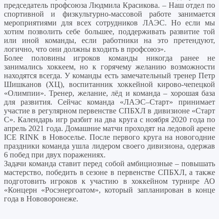
председатель профсоюза Людмила Красикова. – Наш отдел по
спортивной и физкультурно-массовой работе занимается
мероприятиями для всех сотрудников ЛАЭС. Но если мы
хотим позволить себе большее, поддерживать развитие той
или иной команды, если работники на это претендуют,
логично, что они должны входить в профсоюз».
Более половины игроков команды никогда ранее не
занимались хоккеем, но к горячему желанию возможности
находятся всегда. У команды есть замечательный тренер Петр
Шишканов (ХЦ), воспитанник хоккейной кирово-чепецкой
«Олимпии». Тренер, желание, лёд и команда – хорошая база
для развития. Сейчас команда «ЛАЭС–Старт» принимает
участие в регулярном первенстве СПБХЛ в дивизионе «Старт
С». Календарь игр разбит на два круга с ноября 2020 года по
апрель 2021 года. Домашние матчи проходят на ледовой арене
ICE RINK в Новоселье. После первого круга на новогодние
праздники команда ушла лидером своего дивизиона, одержав
6 побед при двух поражениях.
Задачи команда ставит перед собой амбициозные – повышать
мастерство, победить в сезоне в первенстве СПБХЛ, а также
подготовить игроков к участию в хоккейном турнире АО
«Концерн «Росэнергоатом», который запланирован в конце
года в Нововоронеже.