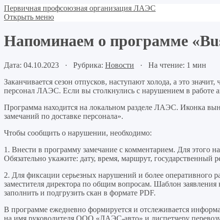
Первичная профсоюзная организация ЛАЭС
Открыть меню
Напоминаем о программе «Bus
Дата: 04.10.2023 · Рубрика:
Новости
· На чтение: 1 мин
Заканчивается сезон отпусков, наступают холода, а это значит,
персонал ЛАЭС. Если вы столкнулись с нарушением в работе ав
Программа находится на локальном разделе ЛАЭС. Иконка вы
замечаний по доставке персонала».
Чтобы сообщить о нарушении, необходимо:
1. Внести в программу замечание с комментарием. Для этого 
Обязательно укажите: дату, время, маршрут, государственный 
2. Для фиксации серьезных нарушений и более оперативного р
заместителя директора по общим вопросам. Шаблон заявления 
заполнить и подгрузить скан в формате PDF.
В программе ежедневно формируется и отслеживается информ
на имя руководителя ООО «ЛАЭС-авто» и диспетчеру перевоз