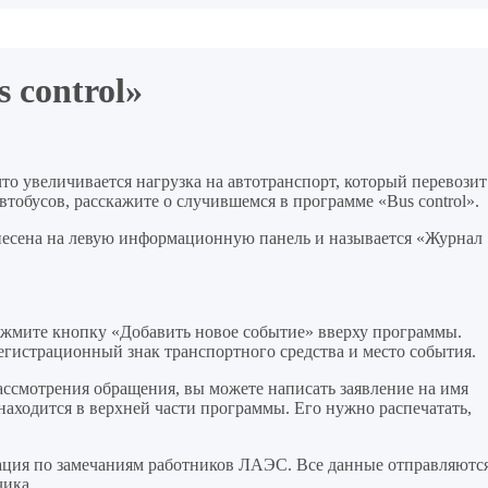
 control»
 что увеличивается нагрузка на автотранспорт, который перевозит
тобусов, расскажите о случившемся в программе «Bus control».
несена на левую информационную панель и называется «Журнал
нажмите кнопку «Добавить новое событие» вверху программы.
регистрационный знак транспортного средства и место события.
ассмотрения обращения, вы можете написать заявление на имя
находится в верхней части программы. Его нужно распечатать,
ация по замечаниям работников ЛАЭС. Все данные отправляютс
чика.