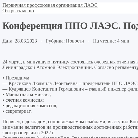
Первичная профсоюзная организация ЛАЭС
Открыть меню
Конференция ППО ЛАЭС. Под
Дата: 28.03.2023 · Рубрика:
Новости
· На чтение: 4 мин
24 марта, в минувшую пятницу состоялась очередная отчетна
Ленинградской Атомной Электростанции. Согласно регламенту,
• Президиум
— Красикова Людмила Леонтьевна – председатель ППО ЛАЭС
— Кудрявцев Константин Германович – главный инженер филиа
• Мандатная комиссия;
• счетная комиссия;
• редакционная комиссия;
• секретариат.
Первым, с докладом, сопровождаемом слайдами, выступил Ко
внимание делегатов на производственных достижениях работн
электроэнергии в 2022 г.