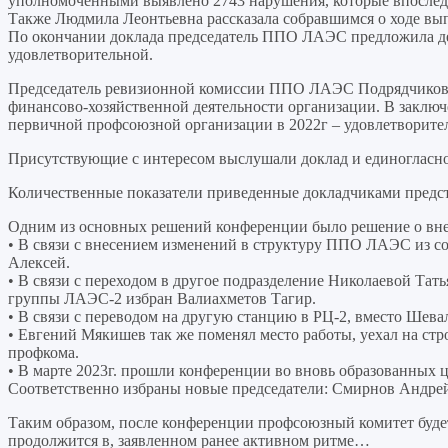
уполномоченными выявлено 2743 нарушения, которые впослед
Также Людмила Леонтьевна рассказала собравшимся о ходе 
По окончании доклада председатель ППО ЛАЭС предложила дел
удовлетворительной.
Председатель ревизионной комиссии ППО ЛАЭС Подрядчикова 
финансово-хозяйственной деятельности организации. В заключ
первичной профсоюзной организации в 2022г – удовлетворите
Присутствующие с интересом выслушали доклад и единогласно
Количественные показатели приведенные докладчиками предс
Одним из основных решений конференции было решение о вне
• В связи с внесением изменений в структуру ППО ЛАЭС из с
Алексей.
• В связи с переходом в другое подразделение Николаевой Та
группы ЛАЭС-2 избран Валиахметов Тагир.
• В связи с переводом на другую станцию в РЦ-2, вместо Шев
• Евгений Мякишев так же поменял место работы, уехал на ст
профкома.
• В марте 2023г. прошли конференции во вновь образованны
Соответственно избраны новые председатели: Смирнов Андре
Таким образом, после конференции профсоюзный комитет будет 
продолжится в, заявленном ранее активном ритме…