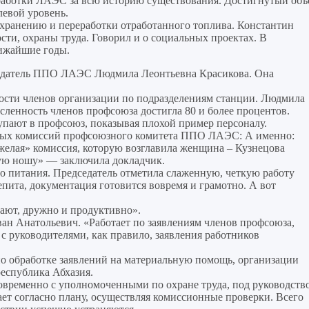
ыработки ЛАЭС за всю историю существования. Достигнутый объ
левой уровень.
 хранению и переработки отработанного топлива. Константин
ти, охраны труда. Говорил и о социальных проектах. В
лижайшие годы.
седатель ППО ЛАЭС Людмила Леонтьевна Красикова. Она
ости членов организации по подразделениям станции. Людмила
исленность членов профсоюза достигла 80 и более процентов.
упают в профсоюз, показывая плохой пример персоналу.
нных комиссий профсоюзного комитета ППО ЛАЭС: А именно:
яжелая» комиссия, которую возглавила женщина – Кузнецова
жкую ношу» — заключила докладчик.
о питания. Председатель отметила слаженную, четкую работу
пита, документация готовится вовремя и грамотно. А вот
отают, дружно и продуктивно».
Иван Анатольевич. «Работает по заявлениям членов профсоюза,
с руководителями, как правило, заявления работников
по обработке заявлений на материальную помощь, организации
республика Абхазия.
новременно с уполномоченными по охране труда, под руководств
ет согласно плану, осуществляя комиссионные проверки. Всего