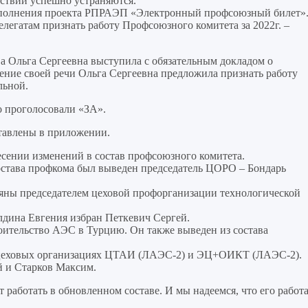
ствии успешно устраняются.
выполнения проекта РПРАЭП «Электронный профсоюзный билет»
егатам признать работу Профсоюзного комитета за 2022г. –
Ольга Сергеевна выступила с обязательным докладом о
ение своей речи Ольга Сергеевна предложила признать работу
льной.
 проголосовали «ЗА».
тавлены в приложении.
сении изменений в состав профсоюзного комитета.
остава профкома был выведен председатель ЦОРО – Бондарь
тьяны председателем цеховой профорганизации технологической
алдина Евгения избран Петкевич Сергей.
роительство АЭС в Турцию. Он также выведен из состава
х цеховых организациях ЦТАИ (ЛАЭС-2) и ЭЦ+ОИКТ (ЛАЭС-2).
й и Старков Максим.
работать в обновленном составе. И мы надеемся, что его работ