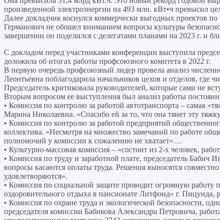
Она превысила 31,4 млрд кВт.ч. Это новый рекорд годовой в
произведенной электроэнергии на 493 млн. кВт•ч превысил це
Далее докладчик коснулся коммерчески выгодных проектов по
Германович не обошел вниманием вопросы культуры безопаснос
завершении он поделился с делегатами планами на 2023 г. и б
С докладом перед участниками конференции выступила пред
доложила об итогах работы профсоюзного комитета в 2022 г.
В первую очередь профсоюзный лидер провела анализ численн
Леонтьевна поблагодарила начальников цехов и отделов, где ч
Председатель критиковала руководителей, которые сами не вст
Вторым вопросом ее выступления был анализ работы постоя
• Комиссия по контролю за работой автотранспорта – самая «т
Марина Николаевна. «Спасибо ей за то, что она тянет эту тя
• Комиссия по контролю за работой предприятий общественног
коллектива. «Несмотря на множество замечаний по работе обще
полномочий у комиссии к сожалению не хватает»…
• Культурно-массовая комиссия – «состоит из 2-х человек, раб
• Комиссия по труду и заработной плате, председатель Бабич 
вопросы касаются оплаты труда. Решения выносятся совместно 
удовлетворяются».
• Комиссия по социальной защите проводит огромную работу 
оздоровительного отдыха в пансионате Литфонд» г. Пицунда, 
• Комиссия по охране труда и экологической безопасности, од
председателя комиссии Бабикова Александра Петровича, работа