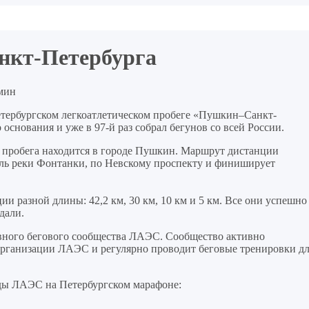
нкт-Петербурга
мин
етербургском легкоатлетическом пробеге «Пушкин–Санкт-
 основания и уже в 97-й раз собрал бегунов со всей России.
о пробега находится в городе Пушкин. Маршрут дистанции
оль реки Фонтанки, по Невскому проспекту и финиширует
 разной длины: 42,2 км, 30 км, 10 км и 5 км. Все они успешно
дали.
ивного бегового сообщества ЛАЭС. Сообщество активно
организации ЛАЭС и регулярно проводит беговые тренировки д
ды ЛАЭС на Петербургском марафоне: