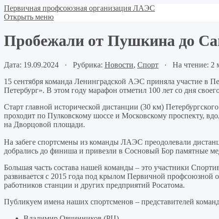
Первичная профсоюзная организация ЛАЭС
Открыть меню
Пробежали от Пушкина до Са
Дата: 19.09.2024 · Рубрика:
Новости
,
Спорт
· На чтение: 2 
15 сентября команда Ленинградской АЭС приняла участие в П
Петербург». В этом году марафон отметил 100 лет со дня своего
Старт главной исторической дистанции (30 км) Петербургског
проходит по Пулковскому шоссе и Московскому проспекту, вд
на Дворцовой площади.
На забеге спортсмены из команды ЛАЭС преодолевали дистанции
добрались до финиша и привезли в Сосновый Бор памятные ме
Большая часть состава нашей команды – это участники Спорт
развивается с 2015 года под крылом Первичной профсоюзной 
работников станции и других предприятий Росатома.
Публикуем имена наших спортсменов – представителей коман
Владимир Овчинников (РЦ)