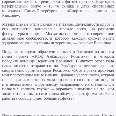
соревнованиях и за тренировки в фитнес-центрах. Еще один
материальный бонус – 15 % скидка в двух спортивных
магазинах Санкт-Петербурга – «Спортивная линия» и
Runzone».
Материальные блага далеко не главное. Деятельность клуба и
его активистов направлена, прежде всего, на развитие
физкультуры и спорта. «Мы хотим сформировать современное
динамичное сообщество, в котором каждый сможет найти
здоровое занятие по своим интересам», — говорит Вероника.
Получить мощную обратную связь от работников во многом
помог проект «ЗОЖ Амбассадор Росатома», в котором
победила команда Вероники Ивановой. В августе этого года
наша коллега отправится на Эльбрус в десятке лучших
спортивных организаторов Росатома. «Этот проект прокачал
мои профессиональные навыки, добавил уверенности, открыл
новые грани, в которых можно развиваться не только мне, но
и в целом всему спортивному направлению на станции. Он
позволил копнуть глубже – обращать внимание на то, чем
люди хотят заниматься, в каком объеме, каких форматах. Если
работать сообща, будет больше эффекта».
Пока направления в структуре клуба остались те же. Но мы