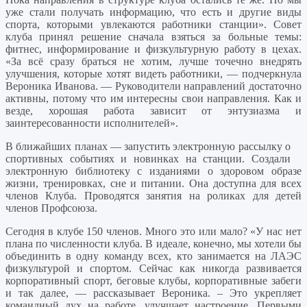
уже стали получать информацию, что есть и другие виды
спорта, которыми увлекаются работники станции». Совет
клуба принял решение сначала взяться за больные темы:
фитнес, информирование и физкультурную работу в цехах.
«За всё сразу браться не хотим, лучше точечно внедрять
улучшения, которые хотят видеть работники, — подчеркнула
Вероника Иванова. — Руководители направлений достаточно
активны, потому что им интересны свои направления. Как и
везде, хорошая работа зависит от энтузиазма и
заинтересованности исполнителей».
В ближайших планах — запустить электронную рассылку о
спортивных событиях и новинках на станции. Создали
электронную библиотеку с изданиями о здоровом образе
жизни, тренировках, сне и питании. Она доступна для всех
членов Клуба. Проводятся занятия на роликах для детей
членов Профсоюза.
Сегодня в клубе 150 членов. Много это или мало? «У нас нет
плана по численности клуба. В идеале, конечно, мы хотели бы
объединить в одну команду всех, кто занимается на ЛАЭС
физкультурой и спортом. Сейчас как никогда развивается
корпоративный спорт, беговые клубы, корпоративные забеги
и так далее, — рассказывает Вероника. – Это укрепляет
командный дух на работе, улучшает настроение. Первыми