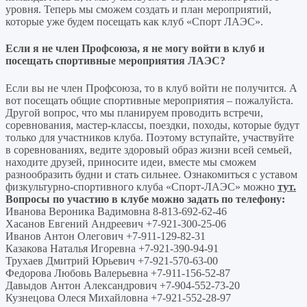
уровня. Теперь мы сможем создать и план мероприятий,
которые уже будем посещать как клуб «Спорт ЛАЭС».
Если я не член Профсоюза, я не могу войти в клуб и
посещать спортивные мероприятия ЛАЭС?
Если вы не член Профсоюза, то в клуб войти не получится. А
вот посещать общие спортивные мероприятия – пожалуйста.
Другой вопрос, что мы планируем проводить встречи,
соревнования, мастер-классы, поездки, походы, которые будут
только для участников клуба. Поэтому вступайте, участвуйте
в соревнованиях, ведите здоровый образ жизни всей семьей,
находите друзей, приносите идеи, вместе мы сможем
разнообразить будни и стать сильнее. Ознакомиться с уставом
физкультурно-спортивного клуба «Спорт-ЛАЭС» можно
тут.
Вопросы по участию в клубе можно задать по телефону:
Иванова Вероника Вадимовна 8-813-692-62-46
Хасанов Евгений Андреевич +7-921-300-25-06
Иванов Антон Олегович +7-911-129-82-31
Казакова Наталья Игоревна +7-921-390-94-91
Трухаев Дмитрий Юрьевич +7-921-570-63-00
Федорова Любовь Валерьевна +7-911-156-52-87
Давыдов Антон Александрович +7-904-552-73-20
Кузнецова Олеся Михайловна +7-921-552-28-97