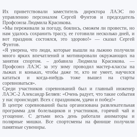
Их приветствовали заместитель директора ЛАЭС по
управлению персоналом Сергей Фунтов и председатель
Профсоюза Людмила Красикова.
«Мы переживали за погоду, боялись, сможем ли провести, но
нам удалось сохранить трассу, ее готовили несколько дней, и
вот праздник состоялся, это здорово!» — сказал Сергей
Фунтов.
«Я уверена, что люди, которые вышли на лыжню получили
много ярких впечатлений и мотивировали окружающих на
занятия спортом. – добавила Людмила Красикова. —
Профсоюз ЛАЭС за эту зиму проводил мастер-классы на
лыжах и коньках, чтобы даже те, кто не умеет, научился
кататься и когда-нибудь тоже вышел на старты
соревноваться».
Среди участников соревнований был и главный инженер
ЛАЭС-2 Александр Беляев: «Очень радует, что такие события
у нас происходят. Всех с праздником, удачи и побед!»
В центре соревнований была организована развлекательная
программа для болельщиков и участников, горячий чай и
угощение. С детьми весь день работали аниматоры и
полярные мишки. Все спортсмены на финише получили
памятные сувениры.