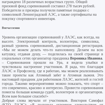
награждено 18 различных возрастных групп. Общий
призовой фонд соревнований составил 278 тысяч рублей.
Победители и призеры получили памятные подарки с
символикой Ленинградской АЭС, а также сертификаты на
покупку спортивного инвентаря.
Впечатления
Уровень организации соревнований у ЛАЭС, как всегда, на
высоте. Электронный контроль, волонтеры, символика,
разный уровень соревнований, дистанционная регистрация.
«Мы не можем делать что-то наполовину. Делаем на всю
катушку, отдавая душу, — поделилась на своей странице в
социальных сетях организатор праздника
Вероника Иванова
.
– Соревнования прошли на Ура, я видела улыбки и
чувствовала настроение участников. Я рада, что благодаря
ЛАЭС и Профсоюзу, где я работаю, мы можем реализовывать
такие проекты как Атомный забег и Атомная лыжня. Это
настоящий праздник для работников ЛАЭС, жителей и гостей
города. Такими мероприятиями можно показать, что спорт –
это современно, красиво и интересно. Провести соревнования
помогла большая команда судей, волонтеров и организаторов.
Всем вам большое спасибо!»
Добрые слова звучали от участников. Виктория Самофал
(КТО ЛАЭС): «Я получила огромное удовольствие от