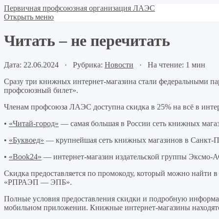
Первичная профсоюзная организация ЛАЭС
Открыть меню
Читать – не перечитать
Дата: 22.06.2024 · Рубрика:
Новости
· На чтение: 1 мин
Сразу три книжных интернет-магазина стали федеральными 
профсоюзный билет».
Членам профсоюза ЛАЭС доступна скидка в 25% на всё в интер
•
«Читай-город»
— самая большая в России сеть книжных мага
•
«Буквоед»
— крупнейшая сеть книжных магазинов в Санкт-Пе
•
«Book24»
— интернет-магазин издательской группы Эксмо-А
Скидка предоставляется по промокоду, который можно найти в 
«РПРАЭП — ЭПБ».
Полные условия предоставления скидки и подробную информац
мобильном приложении. Книжные интернет-магазины находятс