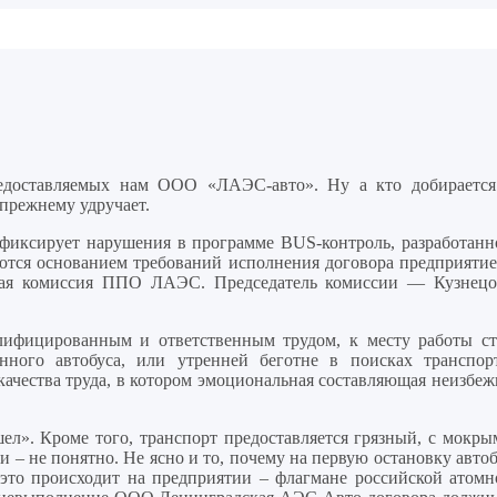
редоставляемых нам ООО «ЛАЭС-авто». Ну а кто добирается
-прежнему удручает.
и фиксирует нарушения в программе BUS-контроль, разработанн
ются основанием требований исполнения договора предприятие
нная комиссия ППО ЛАЭС. Председатель комиссии — Кузнецо
лифицированным и ответственным трудом, к месту работы ст
нного автобуса, или утренней беготне в поисках транспорт
чества труда, в котором эмоциональная составляющая неизбеж
ел». Кроме того, транспорт предоставляется грязный, с мокры
 – не понятно. Не ясно и то, почему на первую остановку авто
 это происходит на предприятии – флагмане российской атомн