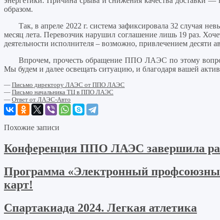
энергетики. Причина срыва и снижения качества доставки 
образом.
Так, в апреле 2022 г. система зафиксировала 32 случая не
месяц лета. Перевозчик нарушил соглашение лишь 19 раз. Хочет
деятельности исполнителя – возможно, привлечением десяти ав
Впрочем, прочесть обращение ППО ЛАЭС по этому вопрос
Мы будем и далее освещать ситуацию, и благодаря вашей актив
—
Письмо директору ЛАЭС от ППО ЛАЭС
—
Письмо начальника ТЦ в ППО ЛАЭС
—
Ответ от ЛАЭС-Авто
Похожие записи
Конференция ППО ЛАЭС завершила ра
Программа «Электронный профсоюзный
карт!
Спартакиада 2024. Легкая атлетика