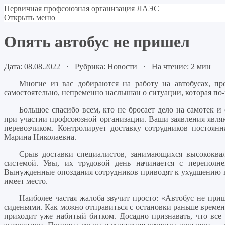
Первичная профсоюзная организация ЛАЭС
Открыть меню
Опять автобус не пришел
Дата: 08.08.2022 · Рубрика:
Новости
· На чтение: 2 мин
Многие из вас добираются на работу на автобусах, п
самостоятельно, непременно наслышан о ситуации, которая по
Большое спасибо всем, кто не бросает дело на самотек 
при участии профсоюзной организации. Ваши заявления явля
перевозчиком. Контролирует доставку сотрудников постоя
Марина Николаевна.
Срыв доставки специалистов, занимающихся высококва
системой. Увы, их трудовой день начинается с переполне
Вынужденные опоздания сотрудников приводят к ухудшению ка
имеет место.
Наиболее частая жалоба звучит просто: «Автобус не приш
сиденьями. Как можно отправиться с остановки раньше времени
приходит уже набитый битком. Досадно признавать, что все