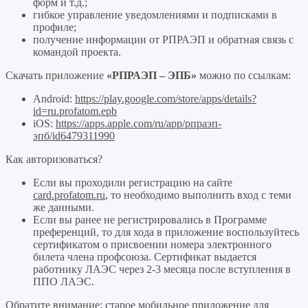
форм и т.д.;
гибкое управление уведомлениями и подписками в
профиле;
получение информации от РПРАЭП и обратная связь с
командой проекта.
Скачать приложение
«РПРАЭП – ЭПБ»
можно по ссылкам:
Android:
https://play.google.com/store/apps/details?
id=ru.profatom.epb
iOS:
https://apps.apple.com/ru/app/рпраэп-
эпб/id6479311990
Как авторизоваться?
Если вы проходили регистрацию на сайте
card.profatom.ru
, то необходимо выполнить вход с теми
же данными.
Если вы ранее не регистрировались в Программе
преференций, то для хода в приложение воспользуйтесь
сертификатом о присвоении номера электронного
билета члена профсоюза. Сертификат выдается
работнику ЛАЭС через 2-3 месяца после вступления в
ППО ЛАЭС.
Обратите внимание: старое мобильное приложение для