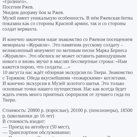
«Грозного».
Посетим Ржев.
Увидим диораму боя за Ржев.
Музей имеет уникальную особенность. В нём Ржевская битва
показана как со стороны Красной армии, так и со стороны
солдат вермахта.
И конечно закончим наше знакомство со Ржевом посещением
мемориала «Журавли». Это памятник русскому солдату –
великолепный монумент по мотивам песни Марка Бернеса
«Журавли». Это обелиск не может оставить равнодушным
никого и вновь звучат в мыслях бессмертные строки: «Нам
кажется порою, что солдаты….»
10 августа нас ждёт обзорная экскурсия по Твери. Знакомство
с Торжком. Обеда вкуснейшими «пожарскими» котлетами.
И конечно экскурсия в Музей золотого шитья. Это только
основные точки нашего путешествия. Нас как всегда будет
ждать очень много приятных сюрпризов от лучшего гида по
Твери.
Стоимость: 20800 р. (взрослые), 20100 р. (пенсионеры), 18500
р. (школьники до 16 лет)
В стоимость входит:
— Проезд на автобусе (50 мест),
— Транспортное обслуживание;