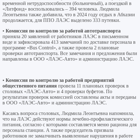
временной нетрудоспособности (больничный), а поездкой в
«Литфонд» воспользовались – 394 человека. Людмила
Леонтьевна также добавила, что в 2024 году отдых в Абхазии
продолжается, для ППО ЛАЭС выделено 333 путевки.
•
Комиссия по контролю за работой автотранспорта
приняла 20 заявлений от работников ЛАЭС в письменном
виде и зафиксировала 413 замечаний по доставке персонала в
программе «Bus Control», а также провела 2 плановые
проверки автотранспорта. Все замечания и предложения были
направлены в ООО «ЛАЭС-Авто» и администрацию ЛАЭС.
•
Комиссия по контролю за работой предприятий
общественного питания
провела 11 плановых проверок в
столовых «ЛАЭС-Авто» и 4 проверки буфетов. По
результатам проверок комиссией составлены акты и переданы
в ООО «ЛАЭС-Авто» и администрацию ЛАЭС.
Касаясь вопроса столовых, Людмила Леонтьевна напомнила,
что на ЛАЭС действуют нормы лечебно-профилактического
питания, согласно с которыми составляется меню рациона для
персонала станции. А также председатель призвала
работников не замалчивать выявленные нарушения в работе