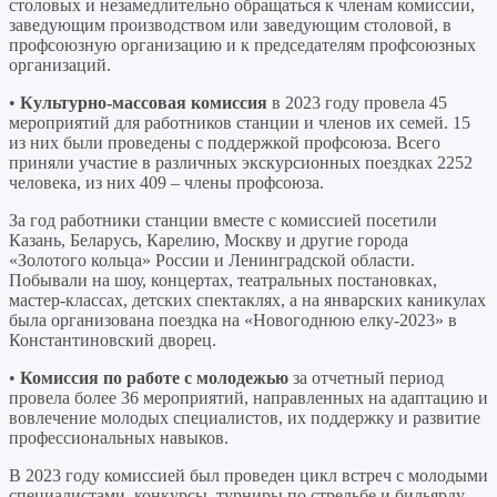
столовых и незамедлительно обращаться к членам комиссии,
заведующим производством или заведующим столовой, в
профсоюзную организацию и к председателям профсоюзных
организаций.
•
Культурно-массовая комиссия
в 2023 году провела 45
мероприятий для работников станции и членов их семей. 15
из них были проведены с поддержкой профсоюза. Всего
приняли участие в различных экскурсионных поездках 2252
человека, из них 409 – члены профсоюза.
За год работники станции вместе с комиссией посетили
Казань, Беларусь, Карелию, Москву и другие города
«Золотого кольца» России и Ленинградской области.
Побывали на шоу, концертах, театральных постановках,
мастер-классах, детских спектаклях, а на январских каникулах
была организована поездка на «Новогоднюю елку-2023» в
Константиновский дворец.
•
Комиссия по работе с молодежью
за отчетный период
провела более 36 мероприятий, направленных на адаптацию и
вовлечение молодых специалистов, их поддержку и развитие
профессиональных навыков.
В 2023 году комиссией был проведен цикл встреч с молодыми
специалистами, конкурсы, турниры по стрельбе и бильярду,