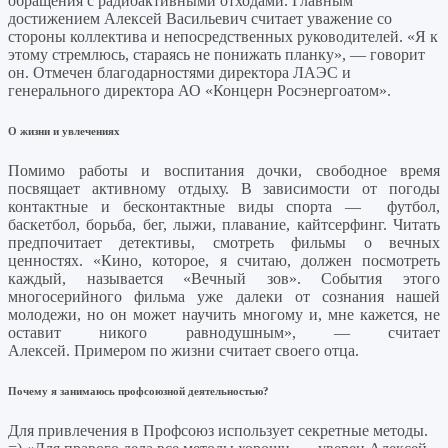
обращения с радиоактивными отходами. Главным
достижением Алексей Васильевич считает уважение со
стороны коллектива и непосредственных руководителей. «Я к
этому стремлюсь, стараясь не понижать планку», — говорит
он. Отмечен благодарностями директора ЛАЭС и
генерального директора АО «Концерн Росэнергоатом».
О жизни и увлечениях
Помимо работы и воспитания дочки, свободное время
посвящает активному отдыху. В зависимости от погоды
контактные и бесконтактные виды спорта — футбол,
баскетбол, борьба, бег, лыжи, плавание, кайтсерфинг. Читать
предпочитает детективы, смотреть фильмы о вечных
ценностях. «Кино, которое, я считаю, должен посмотреть
каждый, называется «Вечный зов». События этого
многосерийного фильма уже далеки от сознания нашей
молодежи, но он может научить многому и, мне кажется, не
оставит никого равнодушным», — считает
Алексей. Примером по жизни считает своего отца.
Почему я занимаюсь профсоюзной деятельностью?
Для привлечения в Профсоюз использует секретные методы.