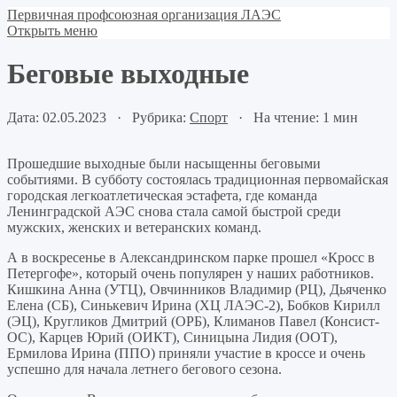
Первичная профсоюзная организация ЛАЭС
Открыть меню
Беговые выходные
Дата: 02.05.2023 · Рубрика:
Спорт
· На чтение: 1 мин
Прошедшие выходные были насыщенны беговыми
событиями. В субботу состоялась традиционная первомайская
городская легкоатлетическая эстафета, где команда
Ленинградской АЭС снова стала самой быстрой среди
мужских, женских и ветеранских команд.
А в воскресенье в Александринском парке прошел «Кросс в
Петергофе», который очень популярен у наших работников.
Кишкина Анна (УТЦ), Овчинников Владимир (РЦ), Дьяченко
Елена (СБ), Синькевич Ирина (ХЦ ЛАЭС-2), Бобков Кирилл
(ЭЦ), Кругликов Дмитрий (ОРБ), Климанов Павел (Консист-
ОС), Карцев Юрий (ОИКТ), Синицына Лидия (ООТ),
Ермилова Ирина (ППО) приняли участие в кроссе и очень
успешно для начала летнего бегового сезона.