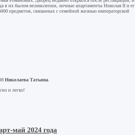
семья Романовых. Дворец недавно открылся после реставрации, и
ца в их былом великолепии, личные апартаменты Николая II и ег
000 предметов, связанных с семейной жизнью императорской
-08
Николаева Татьяна
.
но и легко!
рт-май 2024 года