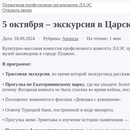
Первичная профсоюзная организация ЛАЭС
Открыть меню
5 октября – экскурсия в Царс
Дата: 18.09.2024 · Рубрика:
Анонсы
· На чтение: 1 мин
Культурно-массовая комиссия профсоюзного комитета ЛАЭС пр
музей-заповедник в городе Пушкин.
В программе:
•
Трассовая экскурсия
, во время которой экскурсовод расска
•
Прогулка по Екатерининскому парку
, где вы увидите Золо
почему Янтарная комната не была спасена во время войны, не
• Посещение знаменитого фонтана «Девушка с кувшином».
• Осмотр Турецкой бани, построенной в виде минарета.
• Прогулка мимо Эрмитажа и изучение истории памятников — 