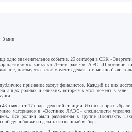
 3 мин
ще одно знаменательное событие. 25 сентября в СКК «Энергети
корпоративного конкурса Ленинградской АЭС «Признание го
дение, потому что в тот момент сделать это можно было толь
 публичное признание заслуг финалистов. Каждый из них досто
на лицах родных и близких, которые в этот момент в зале»,
курса.
ло 48 заявок от 17 подразделений станции. Из них жюри выбрали
омимо материалов в «Вестнике ЛАЭС» специалисты управлен
ков. Все ролики были размещены в группе ВКонтакте. Так
 победу поближе и сделать осознанный выбор.
 во время голосования. Люди ищут «Вестники», агитируют колле