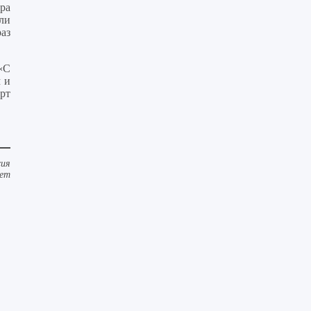
ра
ли
аз
«С
 и
рт
сия
жет