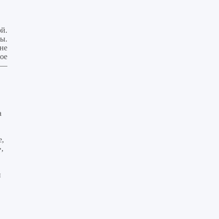
й.
ы.
не
ое
 —
а
е,
,
и