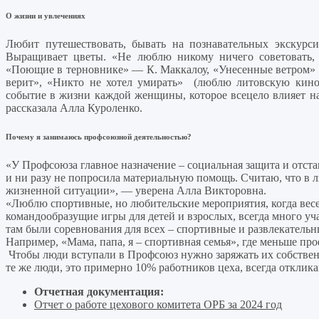
О жизни и увлечениях
Любит путешествовать, бывать на познавательных экскурси
Выращивает цветы. «Не люблю никому ничего советовать,
«Поющие в терновнике» — К. Маккалоу, «Унесенные ветром»
верит», «Никто не хотел умирать» (люблю литовскую кинос
событие в жизни каждой женщины, которое всецело влияет на
рассказала Алла Куроленко.
Почему я занимаюсь профсоюзной деятельностью?
«У Профсоюза главное назначение – социальная защита и отста
и ни разу не попросила материальную помощь. Считаю, что в
жизненной ситуации», — уверена Алла Викторовна.
«Люблю спортивные, но любительские мероприятия, когда весе
командообразущие игры для детей и взрослых, всегда много уч
там были соревнования для всех – спортивные и развлекательн
Например, «Мама, папа, я – спортивная семья», где меньше пр
Чтобы люди вступали в Профсоюз нужно заряжать их собстве
те же люди, это примерно 10% работников цеха, всегда отклик
Отчетная документация:
Отчет о работе цехового комитета ОРБ за 2024 год