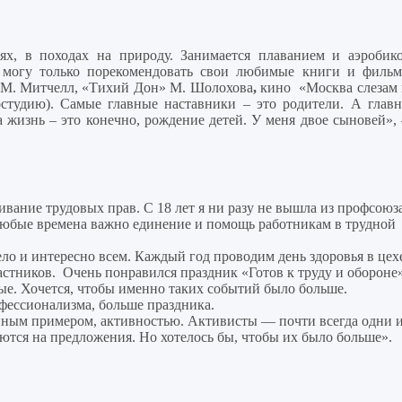
ях, в походах на природу. Занимается плаванием и аэробико
 могу только порекомендовать свои любимые книги и фильм
 М. Митчелл, «Тихий Дон» М. Шолохова
,
кино «Москва слезам 
тудию). Самые главные наставники – это родители. А главн
 жизнь – это конечно, рождение детей. У меня двое сыновей»,
ивание трудовых прав. С 18 лет я ни разу не вышла из профсоюз
 любые времена важно единение и помощь работникам в трудной
ло и интересно всем. Каждый год проводим день здоровья в цех
астников. Очень понравился праздник «Готов к труду и обороне»
ые. Хочется, чтобы именно таких событий было больше.
офессионализма, больше праздника.
нным примером, активностью. Активисты — почти всегда одни 
аются на предложения. Но хотелось бы, чтобы их было больше».