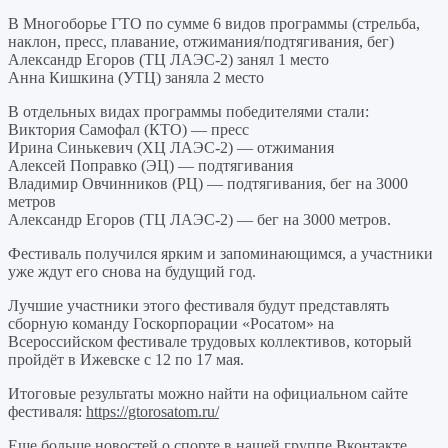
В Многоборье ГТО по сумме 6 видов программы (стрельба,
наклон, пресс, плавание, отжимания/подтягивания, бег)
Александр Егоров (ТЦ ЛАЭС-2) занял 1 место
Анна Кишкина (УТЦ) заняла 2 место
В отдельных видах программы победителями стали:
Виктория Самофал (КТО) — пресс
Ирина Синькевич (ХЦ ЛАЭС-2) — отжимания
Алексей Поправко (ЭЦ) — подтягивания
Владимир Овчинников (РЦ) — подтягивания, бег на 3000
метров
Александр Егоров (ТЦ ЛАЭС-2) — бег на 3000 метров.
Фестиваль получился ярким и запоминающимся, а участники
уже ждут его снова на будущий год.
Лучшие участники этого фестиваля будут представлять
сборную команду Госкорпорации «Росатом» на
Всероссийском фестивале трудовых коллективов, который
пройдёт в Ижевске с 12 по 17 мая.
Итоговые результаты можно найти на официальном сайте
фестиваля:
https://gtorosatom.ru/
Еще больше новостей о спорте в нашей группе Вконтакте