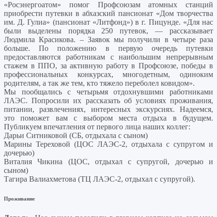
«Росэнергоатом» помог Профсоюзам атомных станций
приобрести путевки в абхазский пансионат «Дом творчества
им. Д. Гулиа» (пансионат «Литфонд») в г. Пицунде. «Для нас
были выделены порядка 250 путевок, — рассказывает
Людмила Красикова. – Заявок мы получили в четыре раза
больше. По положению в первую очередь путевки
предоставляются работникам с наибольшим непрерывным
стажем в ППО, за активную работу в Профсоюзе, победы в
профессиональных конкурсах, многодетным, одиноким
родителям, а так же тем, кто тяжело переболел ковидом».
Мы пообщались с четырьмя отдохнувшими работниками
ЛАЭС. Попросили их рассказать об условиях проживания,
питании, развлечениях, интересных экскурсиях. Надеемся,
это поможет вам с выбором места отдыха в будущем.
Публикуем впечатления от первого лица наших коллег:
Дарьи Ситниковой (СБ, отдыхала с сыном)
Марины Тереховой (ЦОС ЛАЭС-2, отдыхала с супругом и
дочерью)
Виталия Чикина (ЦОС, отдыхал с супругой, дочерью и
сыном)
Тагира Валиахметова (ТЦ ЛАЭС-2, отдыхал с супругой).
Проживание