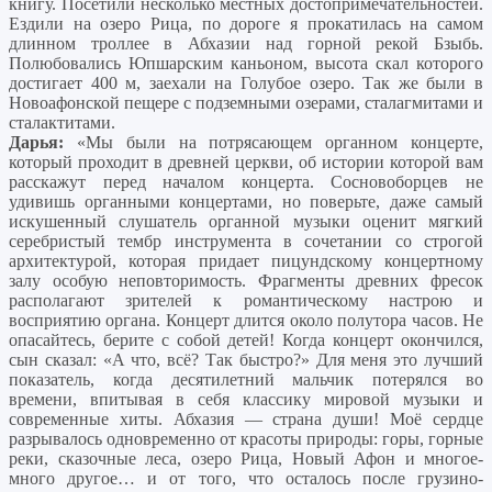
книгу. Посетили несколько местных достопримечательностей.
Ездили на озеро Рица, по дороге я прокатилась на самом
длинном троллее в Абхазии над горной рекой Бзыбь.
Полюбовались Юпшарским каньоном, высота скал которого
достигает 400 м, заехали на Голубое озеро. Так же были в
Новоафонской пещере с подземными озерами, сталагмитами и
сталактитами.
Дарья:
«Мы были на потрясающем органном концерте,
который проходит в древней церкви, об истории которой вам
расскажут перед началом концерта. Сосновоборцев не
удивишь органными концертами, но поверьте, даже самый
искушенный слушатель органной музыки оценит мягкий
серебристый тембр инструмента в сочетании со строгой
архитектурой, которая придает пицундскому концертному
залу особую неповторимость. Фрагменты древних фресок
располагают зрителей к романтическому настрою и
восприятию органа. Концерт длится около полутора часов. Не
опасайтесь, берите с собой детей! Когда концерт окончился,
сын сказал: «А что, всё? Так быстро?» Для меня это лучший
показатель, когда десятилетний мальчик потерялся во
времени, впитывая в себя классику мировой музыки и
современные хиты. Абхазия — страна души! Моё сердце
разрывалось одновременно от красоты природы: горы, горные
реки, сказочные леса, озеро Рица, Новый Афон и многое-
много другое… и от того, что осталось после грузино-