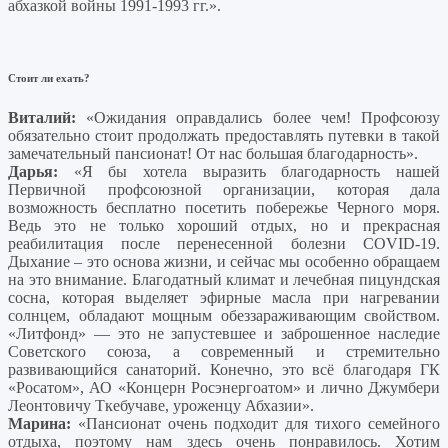
абхазкой войны 1991-1993 гг.».
Стоит ли ехать?
Виталий:
«Ожидания оправдались более чем! Профсоюзу
обязательно стоит продолжать предоставлять путевки в такой
замечательный пансионат! От нас большая благодарность».
Дарья:
«Я бы хотела выразить благодарность нашей
Первичной профсоюзной организации, которая дала
возможность бесплатно посетить побережье Черного моря.
Ведь это не только хороший отдых, но и прекрасная
реабилитация после перенесенной болезни COVID-19.
Дыхание – это основа жизни, и сейчас мы особенно обращаем
на это внимание. Благодатный климат и лечебная пицундская
сосна, которая выделяет эфирные масла при нагревании
солнцем, обладают мощным обеззараживающим свойством.
«Литфонд» — это не запустевшее и заброшенное наследие
Советского союза, а современный и стремительно
развивающийся санаторий. Конечно, это всё благодаря ГК
«Росатом», АО «Концерн Росэнергоатом» и лично Джумбери
Леонтовичу Ткебучаве, уроженцу Абхазии».
Марина:
«Пансионат очень подходит для тихого семейного
отдыха, поэтому нам здесь очень понравилось. Хотим