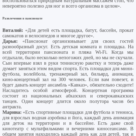
воспользоваться природным натуральным массажем стоп, что
невероятно полезно для ног и всего организма в целом».
Развлечения в пансионате
Виталий:
«Для детей есть площадка, батут, бассейн, прокат
самокатов и велосипедов и многое другое».
Дарья:
«Пансионат организовывает для своих гостей
разнообразный досуг. Есть детская комната и площадка. На
всей территории пансионата и пляжа Wi-Fi. Когда мы
отдыхали, было несколько непогожих дней, но мы не скучали.
Сын впервые взял в руки теннисную ракетку и теперь даже
думает заняться этим видом спорта. Есть площадки для мини-
футбола, волейбола, тренажерный зал, бильярд, анимация,
кино-концертный зал на 300 человек. Если вам повезет, и
будет давать концерт ансамбль «Кавказ», обязательно сходите!
Насладитесь особой атмосферой. Концертная программа
состоит из национальных абхазских и северокавказских
танцев. Один концерт длится около полутора часов без
антракта.
Марина:
«Есть спортивные площадки для футбола и тенниса,
для взрослых водная аэробика и йога, каждый день анимация
для деток на территории и в бассейне. Есть даже свой
кинотеатр с мультфильмами и вечерними киносеансами. В
общем занятия находились каждый день как для детей, так и