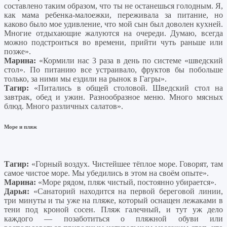
составлено таким образом, что ты не останешься голодным. Я,
как мама ребенка-малоежки, переживала за питание, но
каково было мое удивление, что мой сын был доволен кухней.
Многие отдыхающие жалуются на очереди. Думаю, всегда
можно подстроиться во времени, прийти чуть раньше или
позже».
Марина:
«Кормили нас 3 раза в день по системе «шведский
стол». По питанию все устраивало, фруктов бы побольше
только, за ними мы ездили на рынок в Гагры».
Тагир:
«Питались в общей столовой. Шведский стол на
завтрак, обед и ужин. Разнообразное меню. Много мясных
блюд. Много различных салатов».
Море и пляж
Тагир:
«Горный воздух. Чистейшее тёплое море. Говорят, там
самое чистое море. Мы убедились в этом на своём опыте».
Марина:
«Море рядом, пляж чистый, постоянно убирается».
Дарья:
«Санаторий находится на первой береговой линии,
три минуты и ты уже на пляже, который оснащен лежаками в
тени под кроной сосен. Пляж галечный, и тут уж дело
каждого — позаботиться о пляжной обуви или