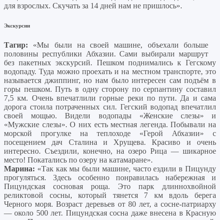
для взрослых. Скучать за 14 дней нам не пришлось».
Экскурсии
Тагир:
«Мы были на своей машине, объехали больше
половины республики Абхазии. Сами выбирали маршрут
без пакетных экскурсий. Пешком поднимались к Гегскому
водопаду. Туда можно проехать и на местном транспорте, это
называется джиппинг, но нам было интересен сам подъём в
горы пешком. Путь в одну сторону по серпантину составил
7,5 км. Очень впечатлили горные реки по пути. Да и сама
дорога стоила потраченных сил. Гегский водопад впечатлил
своей мощью. Видели водопады «Женские слезы» и
«Мужские слезы». О них есть местная легенда. Побывали на
морской прогулке на теплоходе «Герой Абхазии» с
посещением дач Сталина и Хрущева. Красиво и очень
интересно. Съездили, конечно, на озеро Рица — шикарное
место! Покатались по озеру на катамаране».
Марина:
«Так как мы были машине, часто ездили в Пицунду
прогуляться. Здесь особенно понравилась набережная и
Пицундская сосновая роща. Это парк длиннохвойной
реликтовой сосны, который тянется 7 км вдоль берега
Черного моря. Возраст деревьев от 80 лет, а сосне-патриарху
— около 500 лет. Пицундская сосна даже внесена в Красную