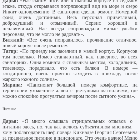
Дарья:
«Нас сыном поселили в главном корпусе на седьмом
этаже, откуда открывался потрясающий вид на море и озеро
Инкит одновременно. В санатории сделан ремонт. Номерной
фонд очень достойный. Весь персонал приветливый,
добродушный и отзывчивый. Сервис хороший и
ненавязчивый. Нас всегда сопровождали милые улыбки
персонала, что не могло не радовать».
Виталий:
«Все очень понравилось, проживание отличное,
новый корпус после ремонта».
Тагир:
«По приезду нас заселили в малый корпус. Корпусов
там несколько. Номер стандартный, как, наверное, во всех
санаториях. Одна комната с спальным местом, холодильник,
телевизор, порадовало, что есть балкон. В номере —
кондиционер, очень приятно заходить в прохладу после
жаркого южного солнца».
Марина:
«Пансионат большой, номера комфортные, на
территории ухоженные аллеи с цветущими магнолиями, где
можно спокойно прогуляться вечером после сытного ужина».
Питание
Дарья:
«Я много слышала отрицательных отзывов о
питании здесь, но, так как делюсь субъективном мнением,
хочу поблагодарить шеф-повара Кикнадзе Георгия Сергеевича
за правильное питание в пансионате. Это очень важно! Меню