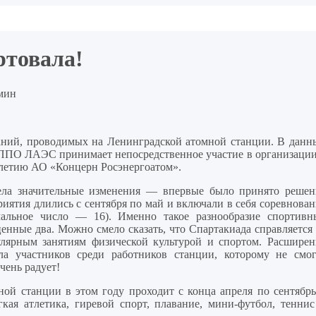
ртовала!
мин
ваний, проводимых на Ленинградской атомной станции. В данн
 ППО ЛАЭС принимает непосредственное участие в организации
-летию АО «Концерн Росэнергоатом».
пела значительные изменения — впервые было принято решен
иятия длились с сентября по май и включали в себя соревнован
мальное число — 16). Именно такое разнообразие спортивн
енные два. Можно смело сказать, что Спартакиада справляется 
лярным занятиям физической культурой и спортом. Расширен
а участников среди работников станции, которому не смог
чень радует!
ой станции в этом году проходит с конца апреля по сентябрь
кая атлетика, гиревой спорт, плавание, мини-футбол, теннис