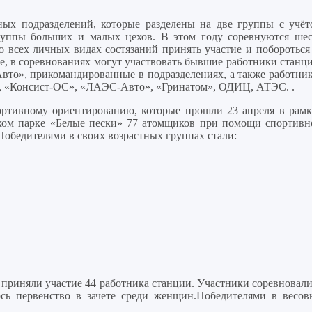
ых подразделений, которые разделены на две группы с учёт
руппы больших и малых цехов. В этом году соревнуются шес
о всех личных видах состязаний принять участие и побороться 
е, в соревнованиях могут участвовать бывшие работники станци
то», прикомандированные в подразделениях, а также работник
, «Консист-ОС», «ЛАЭС-Авто», «Гринатом», ОДИЦ, АТЭС. .
ртивному ориентированию, которые прошли 23 апреля в рамк
ком парке «Белые пески» 77 атомщиков при помощи спортивн
Победителями в своих возрастных группах стали:
х приняли участие 44 работника станции. Участники соревновал
ось первенство в зачете среди женщин.Победителями в весов