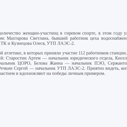
количество женщин-участниц в гиревом спорте, в этом году у
ом: Махтарова Светлана, бывший работник цеха водоснабжен
УПТК и Кузнецова Олеся, УТП ЛАЭС-2.
й атлетике, в которых приняли участие 112 работников станции
ий: Старостин Артем — начальник юридического отдела, Кисел
ачальник ЦОРО, Белова Жанна — начальник ПЭО, Сержанто
 Речкин Сергей — начальник УТП ЛАЭС-2. Приятно видеть, ког
частием и вдохновляют на победы личным примером.