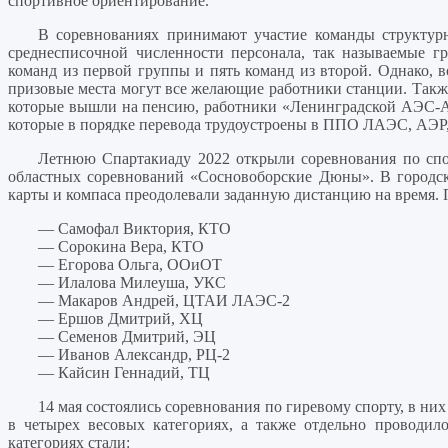
спортивное ориентирование.
В соревнованиях принимают участие команды структурн
среднесписочной численности персонала, так называемые г
команд из первой группы и пять команд из второй. Однако, в
призовые места могут все желающие работники станции. Такж
которые вышли на пенсию, работники «Ленинградской АЭС-Ав
которые в порядке перевода трудоустроены в ППО ЛАЭС, АЭР
Летнюю Спартакиаду 2022 открыли соревнования по спо
областных соревнований «Сосновоборские Дюны». В городс
карты и компаса преодолевали заданную дистанцию на время. 
— Самофал Виктория, КТО
— Сорокина Вера, КТО
— Егорова Ольга, ООиОТ
— Илалова Милеуша, УКС
— Макаров Андрей, ЦТАИ ЛАЭС-2
— Ершов Дмитрий, ХЦ
— Семенов Дмитрий, ЭЦ
— Иванов Александр, РЦ-2
— Кайсин Геннадий, ТЦ
14 мая состоялись соревнования по гиревому спорту, в ни
в четырех весовых категориях, а также отдельно проводил
категориях стали: