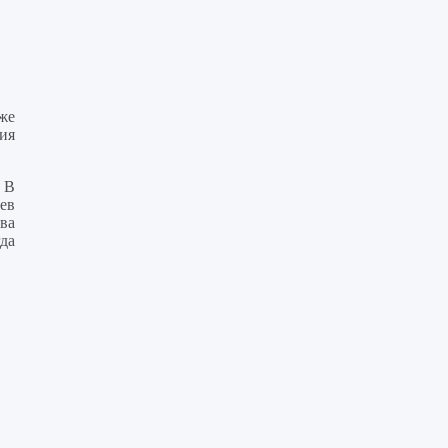
же
ия
. В
ев
ва
да