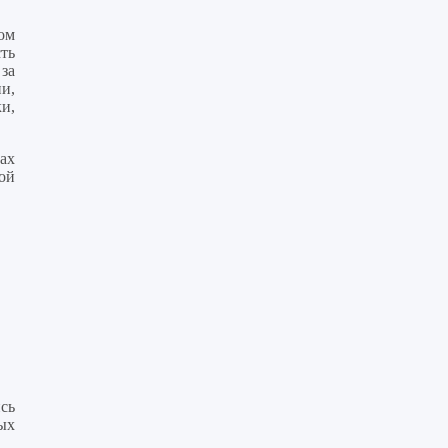
ом
ть
за
и,
и,
ах
ой
ись
ых