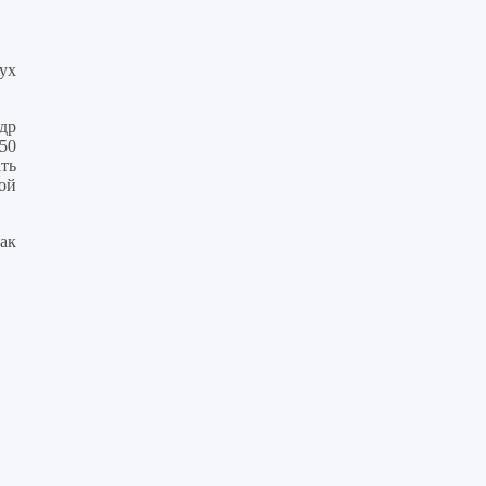
ух
др
 50
ть
ой
ак