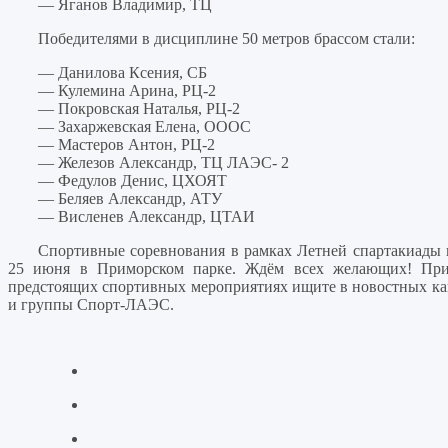
— Яганов Владимир, ТЦ
Победителями в дисциплине 50 метров брассом стали:
— Данилова Ксения, СБ
— Кулемина Арина, РЦ-2
— Покровская Наталья, РЦ-2
— Захаржевская Елена, ОООС
— Мастеров Антон, РЦ-2
— Железов Александр, ТЦ ЛАЭС- 2
— Федулов Денис, ЦХОЯТ
— Беляев Александр, АТУ
— Висленев Александр, ЦТАИ
Спортивные соревнования в рамках Летней спартакиады 
25 июня в Приморском парке. Ждём всех желающих! Прих
предстоящих спортивных мероприятиях ищите в новостных к
и группы Спорт-ЛАЭС.