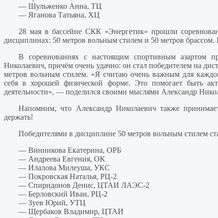
— Шульженко Анна, ТЦ
— Яганова Татьяна, ХЦ
28 мая в бассейне СКК «Энергетик» прошли соревнован
дисциплинах: 50 метров вольным стилем и 50 метров брассом.
В соревнованиях с настоящим спортивным азартом п
Николаевич, причём очень удачно: он стал победителем на ди
метров вольным стилем. «Я считаю очень важным для каждог
себя в хорошей физической форме. Это помогает быть ак
деятельности», — поделился своими мыслями Александр Нико
Напомним, что Александр Николаевич также принимае
держать!
Победителями в дисциплине 50 метров вольным стилем ст
— Винникова Екатерина, ОРБ
— Андреева Евгения, ОК
— Илалова Милеуша, УКС
— Покровская Наталья, РЦ-2
— Спиридонов Денис, ЦТАИ ЛАЭС-2
— Берловский Иван, РЦ-2
— Зуев Юрий, УТЦ
— Щербаков Владимир, ЦТАИ