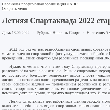
Первичная профсоюзная организация ЛАЭС
Открыть меню
Летняя Спартакиада 2022 ста
Дата: 13.06.2022 · Рубрика:
Новости
,
Спорт
· На чтение: 5 
2022 год радует нас разнообразием спортивных соревно
момент отдел по спортивной и физкультурно-массовой работе
проведении Летней спартакиады работников, посвященной 30
Нужно отметить, что в этом году Спартакиада претер
разделить её на зимнюю и летнюю. Раньше спортивные меропр
по достаточно большому количеству видов спорта (макси
дисциплин позволило одни соревнования разделить на полноц
своей основной задачей — привлечением работников к регу
списка спортивных дисциплин, ежегодное увеличение числ
помешать даже пандемия, напрямую подтверждают это. И это о
Летняя Спартакиада для работников Ленинградской атомн
включает в себя шесть видов спортивных соревнований: лег