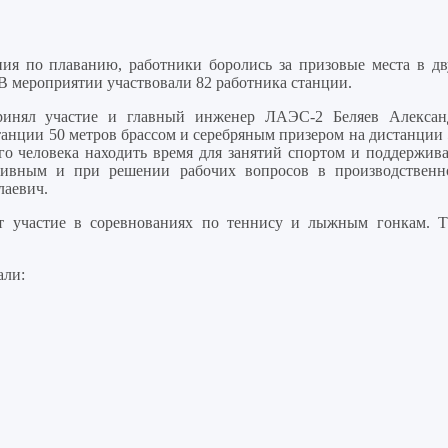
ия по плаванию, работники боролись за призовые места в дв
 В мероприятии участвовали 82 работника станции.
ринял участие и главный инженер ЛАЭС-2 Беляев Алексан
станции 50 метров брассом и серебряным призером на дистанции
о человека находить время для занятий спортом и поддержива
тивным и при решении рабочих вопросов в производственн
лаевич.
т участие в соревнованиях по теннису и лыжным гонкам. Т
али: