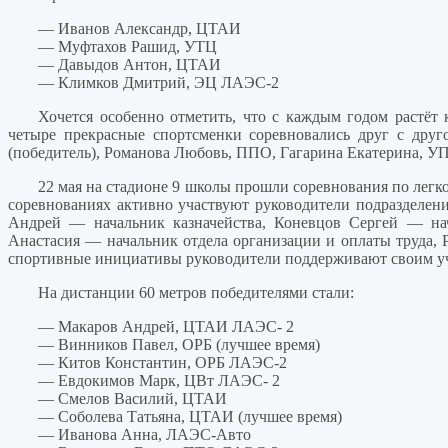
— Иванов Александр, ЦТАИ
— Муфтахов Рашид, УТЦ
— Давыдов Антон, ЦТАИ
— Климков Дмитрий, ЭЦ ЛАЭС-2
Хочется особенно отметить, что с каждым годом растёт 
четыре прекрасные спортсменки соревновались друг с друг
(победитель), Романова Любовь, ППО, Гагарина Екатерина, 
22 мая на стадионе 9 школы прошли соревнования по легко
соревнованиях активно участвуют руководители подразделен
Андрей — начальник казначейства, Коневцов Сергей — н
Анастасия — начальник отдела организации и оплаты труда,
спортивные инициативы руководители поддерживают своим у
На дистанции 60 метров победителями стали:
— Макаров Андрей, ЦТАИ ЛАЭС- 2
— Винников Павел, ОРБ (лучшее время)
— Китов Константин, ОРБ ЛАЭС-2
— Евдокимов Марк, ЦВт ЛАЭС- 2
— Смелов Василий, ЦТАИ
— Соболева Татьяна, ЦТАИ (лучшее время)
— Иванова Анна, ЛАЭС-Авто